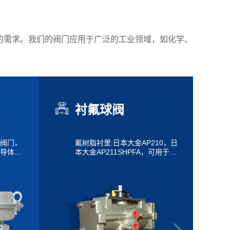
保产品的需求。我们的阀门应用于广泛的工业领域，如化学、
衬氟球阀
阀门，
氟树脂衬里:日本大金AP210，日
导体等
本大金AP211SHPFA，可用于除
膜阀”系
气、三氟化氯和熔融碱金属外，
污染流
能耐其它各种化学品药品，不受
异的结
各种酸、碱、氧化剂或有机溶剂
，您还
影响。最高使用温度高于FEP同
用流体
PTFE(260C)
医疗容