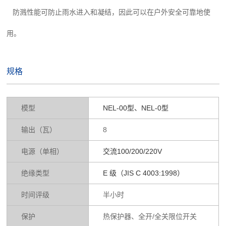
防溅性能可防止雨水进入和凝结，因此可以在户外安全可靠地使
用。
规格
模型
NEL-00型、NEL-0型
输出（瓦）
8
电源（单相）
交流100/200/220V
绝缘类型
E 级（JIS C 4003:1998）
时间评级
半小时
保护
热保护器、全开/全关限位开关